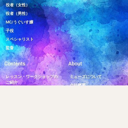
役者（女性）
役者（男性）
MC/うぐいす嬢
子役
スペシャリスト
監督
Contents
About
レッスン・ワークショップの
ミューズについて
ご紹介
会社概要
キッズレッスン
プライバシーポリシー
うちのシニアは元気なんです
選挙ウグイス嬢
採用情報
社長「みおねぇ」日記