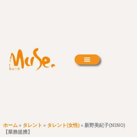
内
容
を
ス
キ
ッ
プ
ホーム
»
タレント
»
タレント(女性)
»
新野美紀子(NINO)
【業務提携】