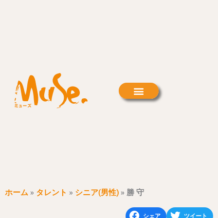
内
容
を
ス
キ
ッ
プ
ホーム
»
タレント
»
シニア(男性)
»
勝 守
シェア
ツイート