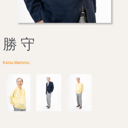
勝 守
Katsu Mamoru