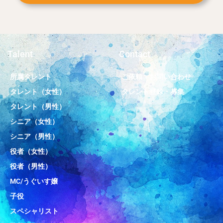
Talent
Contact
所属タレント
ご依頼・お問い合わせ
タレント（女性）
タレント登録・募集
タレント（男性）
シニア（女性）
シニア（男性）
役者（女性）
役者（男性）
MC/うぐいす嬢
子役
スペシャリスト