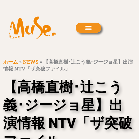
内
容
を
ス
キ
ッ
プ
ホーム
»
NEWS
»
【高橋直樹･辻こう義･ジージョ星】出演
情報 NTV「ザ突破ファイル」
【高橋直樹･辻こう
義･ジージョ星】出
演情報 NTV「ザ突破