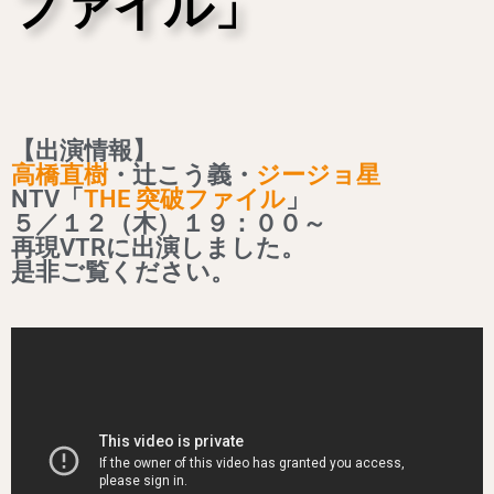
ファイル」
【出演情報】
高橋直樹
・辻こう義・
ジージョ星
NTV「
THE 突破ファイル
」
５／１２（木）１９：００～
再現VTRに出演しました。
是非ご覧ください。