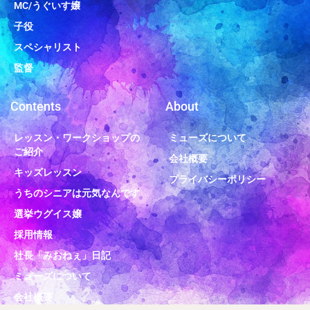
MC/うぐいす嬢
子役
スペシャリスト
監督
Contents
About
レッスン・ワークショップの
ミューズについて
ご紹介
会社概要
キッズレッスン
プライバシーポリシー
うちのシニアは元気なんです
選挙ウグイス嬢
採用情報
社長「みおねぇ」日記
ミューズについて
会社概要