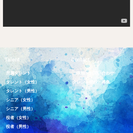
Talent
Contact
所属タレント
ご依頼・お問い合わせ
タレント（女性）
タレント登録・募集
タレント（男性）
シニア（女性）
シニア（男性）
役者（女性）
役者（男性）