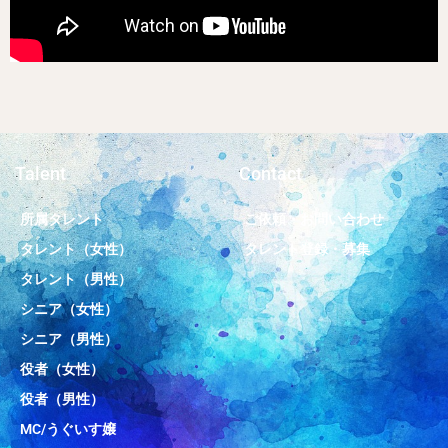
Talent
Contact
所属タレント
ご依頼・お問い合わせ
タレント（女性）
タレント登録・募集
タレント（男性）
シニア（女性）
シニア（男性）
役者（女性）
役者（男性）
MC/うぐいす嬢