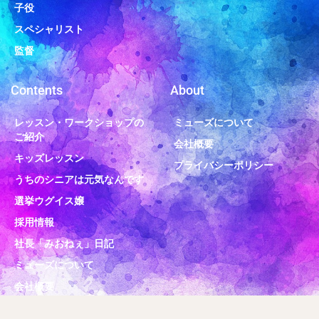
子役
スペシャリスト
監督
Contents
About
レッスン・ワークショップの
ミューズについて
ご紹介
会社概要
キッズレッスン
プライバシーポリシー
うちのシニアは元気なんです
選挙ウグイス嬢
採用情報
社長「みおねぇ」日記
ミューズについて
会社概要