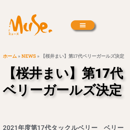
内
容
を
ス
キ
ッ
プ
ホーム
»
NEWS
»
【桜井まい】第17代ベリーガールズ決定
【桜井まい】第17代
ベリーガールズ決定
2021年度第17代タックルベリー ベリー