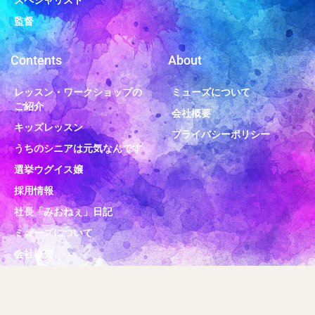
監督
Contents
About
レッスン・ワークショップの
ミューズについて
ご紹介
会社概要
キッズレッスン
プライバシーポリシー
うちのシニアは元気なんです
選挙ウグイス嬢
採用情報
社長「みおねぇ」日記
ミューズについて
会社概要
© 2020 MUSE inc.