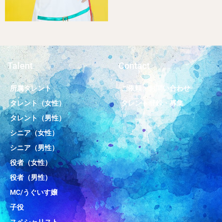
Talent
Contact
所属タレント
ご依頼・お問い合わせ
タレント（女性）
タレント登録・募集
タレント（男性）
シニア（女性）
シニア（男性）
役者（女性）
役者（男性）
MC/うぐいす嬢
子役
スペシャリスト