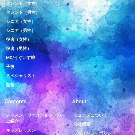
タレント（女性）
タレント登録・募集
タレント（男性）
シニア（女性）
シニア（男性）
役者（女性）
役者（男性）
MC/うぐいす嬢
子役
スペシャリスト
監督
Contents
About
レッスン・ワークショップの
ミューズについて
ご紹介
会社概要
キッズレッスン
プライバシーポリシー