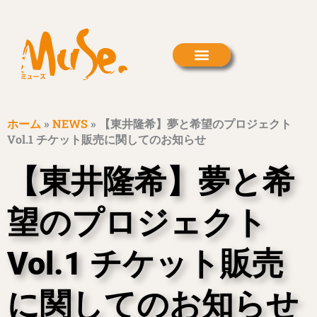
内
容
を
ス
キ
ッ
プ
ホーム
»
NEWS
»
【東井隆希】夢と希望のプロジェクト
Vol.1 チケット販売に関してのお知らせ
【東井隆希】夢と希
望のプロジェクト
Vol.1 チケット販売
に関してのお知らせ