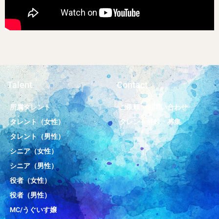
Talent
Contact
所属タレント
ご依頼・お問い合わせ
タレント（女性）
タレント登録・募集
タレント（男性）
シニア（女性）
シニア（男性）
役者（女性）
役者（男性）
MC/うぐいす嬢