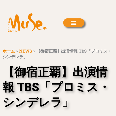
内
容
を
ス
キ
ッ
プ
ホーム
»
NEWS
»
【御宿正覇】出演情報 TBS「プロミス・
シンデレラ」
【御宿正覇】出演情
報 TBS「プロミス・
シンデレラ」