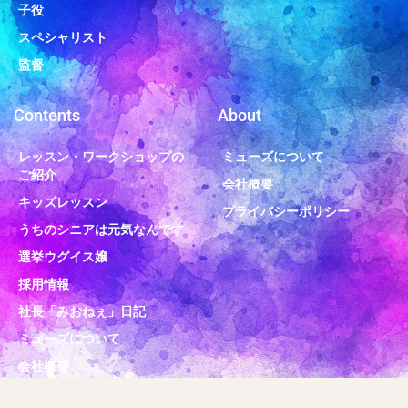
子役
スペシャリスト
監督
Contents
About
レッスン・ワークショップの
ミューズについて
ご紹介
会社概要
キッズレッスン
プライバシーポリシー
うちのシニアは元気なんです
選挙ウグイス嬢
採用情報
社長「みおねぇ」日記
ミューズについて
会社概要