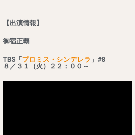
【出演情報】
御宿正覇
TBS「
プロミス・シンデレラ
」#8
８／３１（火）２２：００～