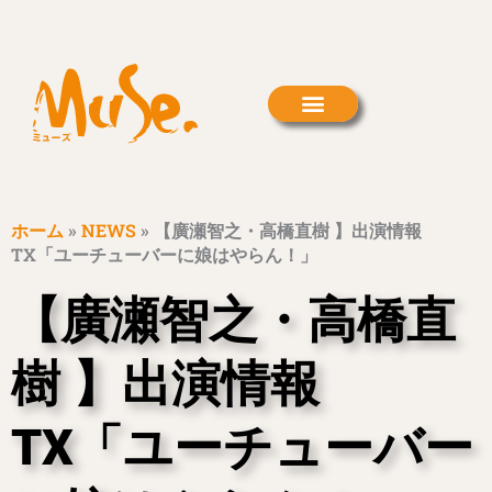
内
容
を
ス
キ
ッ
プ
ホーム
»
NEWS
»
【廣瀬智之・高橋直樹 】出演情報
TX「ユーチューバーに娘はやらん！」
【廣瀬智之・高橋直
樹 】出演情報
TX「ユーチューバー