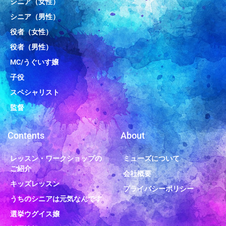
シニア（女性）
シニア（男性）
役者（女性）
役者（男性）
MC/うぐいす嬢
子役
スペシャリスト
監督
Contents
About
レッスン・ワークショップの
ミューズについて
ご紹介
会社概要
キッズレッスン
プライバシーポリシー
うちのシニアは元気なんです
選挙ウグイス嬢