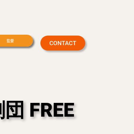
監督
CONTACT
 FREE