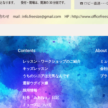
Contents
About
レッスン・ワークショップのご紹介
ミュ
キッズレッスン
会社
うちのシニアは元気なんです
プラ
選挙ウグイス嬢
採用情報
社長「みおねぇ」日記
ミューズについて