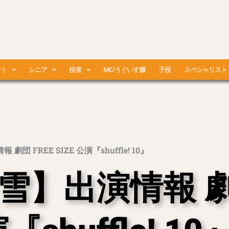
ント
シニア
役者
MC/うぐいす嬢
子役
スペシャリスト
団 FREE SIZE 公演『shuffle! 10』
雪】出演情報 劇団