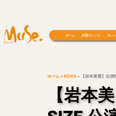
内
容
を
ス
キ
ッ
ホーム
所属タレント
タレ
プ
ホーム
»
NEWS
»
【岩本美雪】出演情報 劇
【岩本美