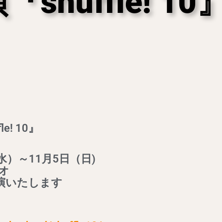
『shuffle! 10
le! 10』
水）～11月5日（日)
オ
出演いたします