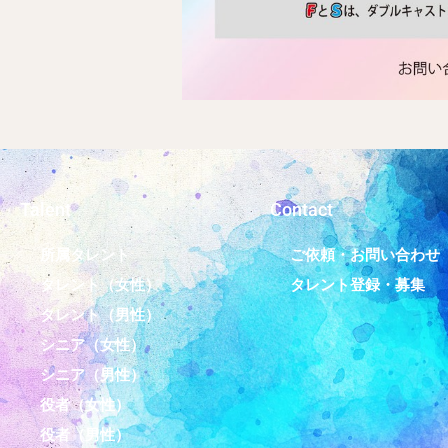
Talent
Contact
所属タレント
ご依頼・お問い合わせ
タレント（女性）
タレント登録・募集
タレント（男性）
シニア（女性）
シニア（男性）
役者（女性）
役者（男性）