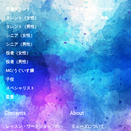
所属タレント
ご依頼・お問い合わせ
タレント（女性）
タレント登録・募集
タレント（男性）
シニア（女性）
シニア（男性）
役者（女性）
役者（男性）
MC/うぐいす嬢
子役
スペシャリスト
監督
Contents
About
レッスン・ワークショップの
ミューズについて