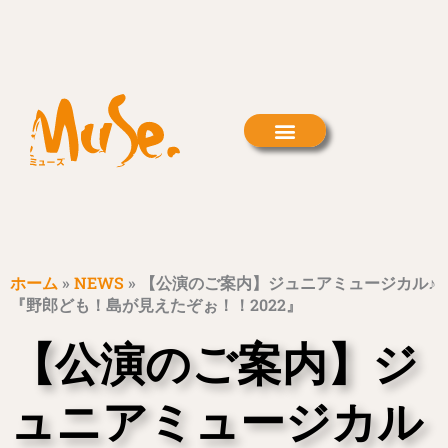
内
容
を
ス
キ
ッ
プ
ホーム
»
NEWS
»
【公演のご案内】ジュニアミュージカル♪
『野郎ども！島が見えたぞぉ！！2022』
【公演のご案内】ジ
ュニアミュージカル