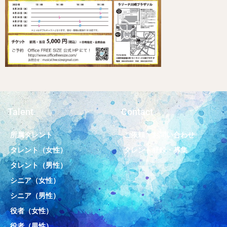
Talent
Contact
所属タレント
ご依頼・お問い合わせ
タレント（女性）
タレント登録・募集
タレント（男性）
シニア（女性）
シニア（男性）
役者（女性）
役者（男性）