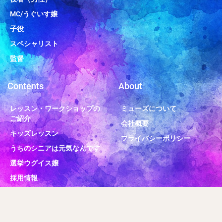
MC/うぐいす嬢
子役
スペシャリスト
監督
Contents
About
レッスン・ワークショップの
ミューズについて
ご紹介
会社概要
キッズレッスン
プライバシーポリシー
うちのシニアは元気なんです
選挙ウグイス嬢
採用情報
社長「みおねぇ」日記
ミューズについて