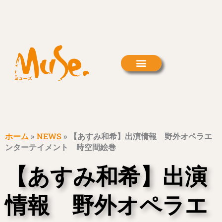
内
容
を
ス
キ
ッ
プ
ホーム
»
NEWS
»
【あすみ和希】出演情報 野外オペラエ
ンターテイメント 時空間絵巻
【あすみ和希】出演
情報 野外オペラエ