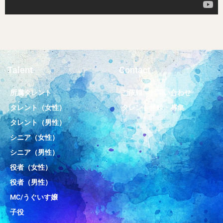
Talent
Contact
所属タレント
ご依頼・お問い合わせ
タレント（女性）
タレント登録・募集
タレント（男性）
シニア（女性）
シニア（男性）
役者（女性）
役者（男性）
MC/うぐいす嬢
子役