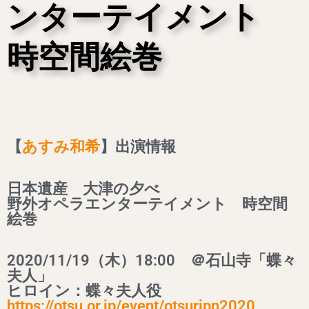
ンターテイメント
時空間絵巻
【
あすみ和希
】出演情報
日本遺産 大津の夕べ
野外オペラエンターテイメント 時空間
絵巻
2020/11/19（木）18:00 ＠石山寺「蝶々
夫人」
ヒロイン：蝶々夫人役
https://otsu.or.jp/event/otsurjpn2020