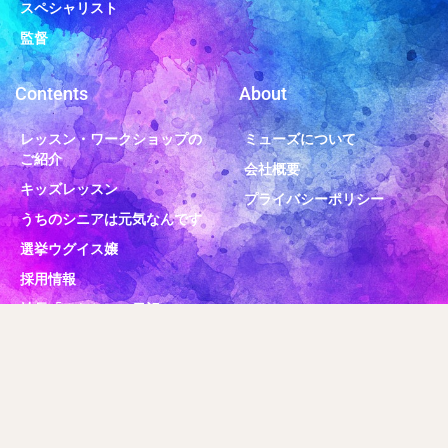
スペシャリスト
監督
Contents
About
レッスン・ワークショップの
ミューズについて
ご紹介
会社概要
キッズレッスン
プライバシーポリシー
うちのシニアは元気なんです
選挙ウグイス嬢
採用情報
社長「みおねぇ」日記
ミューズについて
会社概要
© 2020 MUSE inc.