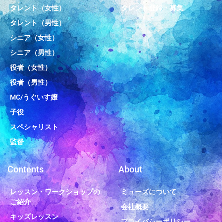
タレント（女性）
タレント登録・募集
タレント（男性）
シニア（女性）
シニア（男性）
役者（女性）
役者（男性）
MC/うぐいす嬢
子役
スペシャリスト
監督
Contents
About
レッスン・ワークショップの
ミューズについて
ご紹介
会社概要
キッズレッスン
プライバシーポリシー