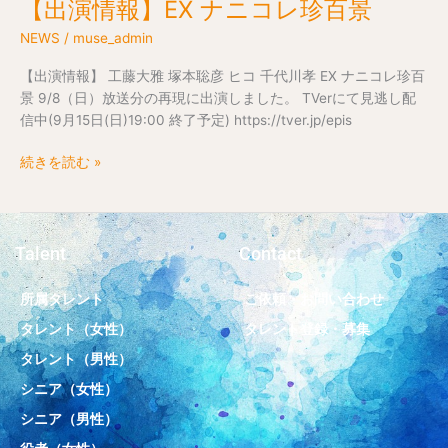
【出演情報】EX ナニコレ珍百景
【出
ズ
演
ン
NEWS
/
muse_admin
情
2
報】
【出演情報】 工藤大雅 塚本聡彦 ヒコ 千代川孝 EX ナニコレ珍百
EX
景 9/8（日）放送分の再現に出演しました。 TVerにて見逃し配
ナ
信中(9月15日(日)19:00 終了予定) https://tver.jp/epis
ニ
コ
続きを読む »
レ
珍
百
景
Talent
Contact
所属タレント
ご依頼・お問い合わせ
タレント（女性）
タレント登録・募集
タレント（男性）
シニア（女性）
シニア（男性）