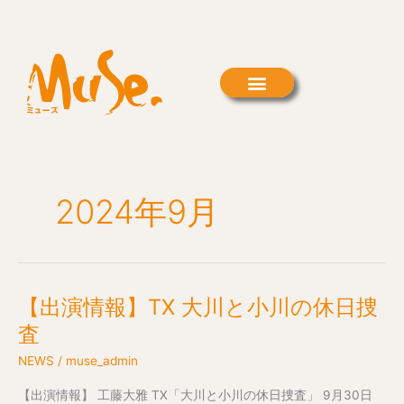
内
容
を
ス
キ
ッ
プ
2024年9月
【出演情報】TX 大川と小川の休日捜
【出
演
査
情
NEWS
/
muse_admin
報】
TX
【出演情報】 工藤大雅 TX「大川と小川の休日捜査」 9月30日
大