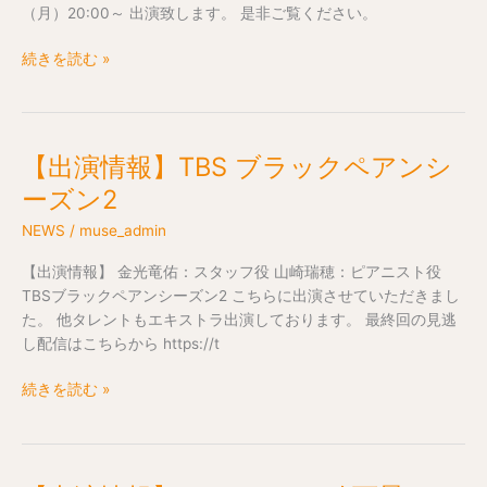
（月）20:00～ 出演致します。 是非ご覧ください。
川
と
続きを読む »
小
川
の
休
【出演情報】TBS ブラックペアンシ
【出
日
演
捜
ーズン2
情
査
NEWS
/
muse_admin
報】
TBS
【出演情報】 金光竜佑：スタッフ役 山崎瑞穂：ピアニスト役
ブ
TBSブラックペアンシーズン2 こちらに出演させていただきまし
ラ
た。 他タレントもエキストラ出演しております。 最終回の見逃
ッ
し配信はこちらから https://t
ク
ペ
続きを読む »
ア
ン
シ
ー