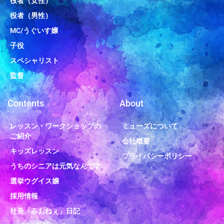
役者（女性）
役者（男性）
MC/うぐいす嬢
子役
スペシャリスト
監督
Contents
About
レッスン・ワークショップの
ミューズについて
ご紹介
会社概要
キッズレッスン
プライバシーポリシー
うちのシニアは元気なんです
選挙ウグイス嬢
採用情報
社長「みおねぇ」日記